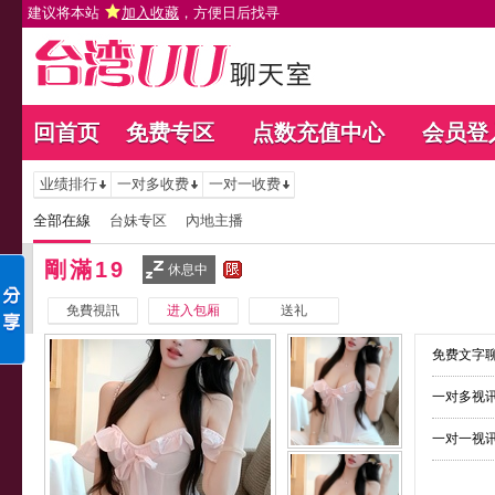
建议将本站
加入收藏
，方便日后找寻
回首页
免费专区
点数充值中心
会员登
业绩排行
一对多收费
一对一收费
全部在線
台妹专区
內地主播
剛滿19
休息中
免費視訊
进入包厢
送礼
免费文字聊
一对多视讯
一对一视讯