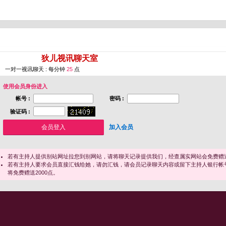
您即将进入 [
狄儿视讯聊天室
]
一对一视讯聊天 : 每分钟
25
点
使用会员身份进入
帐号 :
密码 :
验证码 :
加入会员
若有主持人提供别站网址拉您到别网站，请将聊天记录提供我们，经查属实网站会免费赠送
若有主持人要求会员直接汇钱给她，请勿汇钱，请会员记录聊天内容或留下主持人银行帐
将免费赠送2000点。