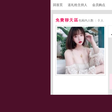
回首页
送礼给主持人
会员购点
免費聊天區
包厢内人数 ： 0 人