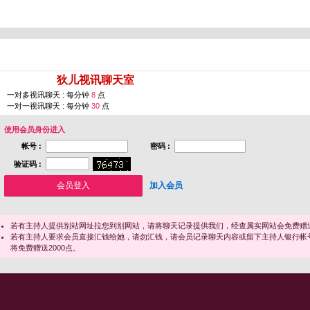
您即将进入 [
狄儿视讯聊天室
]
一对多视讯聊天 : 每分钟
8
点
一对一视讯聊天 : 每分钟
30
点
使用会员身份进入
帐号 :
密码 :
验证码 :
加入会员
若有主持人提供别站网址拉您到别网站，请将聊天记录提供我们，经查属实网站会免费赠送
若有主持人要求会员直接汇钱给她，请勿汇钱，请会员记录聊天内容或留下主持人银行帐
将免费赠送2000点。