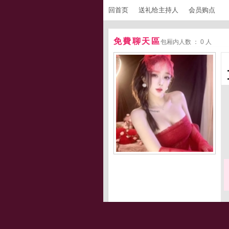
回首页
送礼给主持人
会员购点
免費聊天區
包厢内人数 ： 0 人