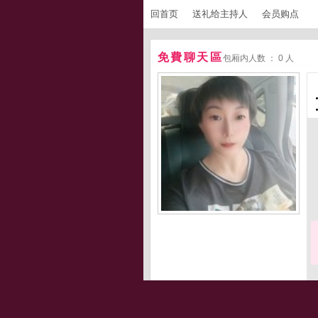
回首页
送礼给主持人
会员购点
免費聊天區
包厢内人数 ： 0 人