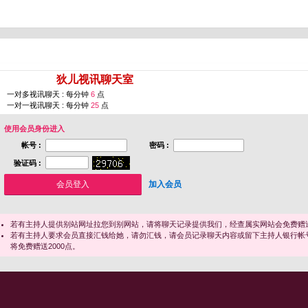
您即将进入 [
狄儿视讯聊天室
]
一对多视讯聊天 : 每分钟
6
点
一对一视讯聊天 : 每分钟
25
点
使用会员身份进入
帐号 :
密码 :
验证码 :
加入会员
若有主持人提供别站网址拉您到别网站，请将聊天记录提供我们，经查属实网站会免费赠送
若有主持人要求会员直接汇钱给她，请勿汇钱，请会员记录聊天内容或留下主持人银行帐
将免费赠送2000点。