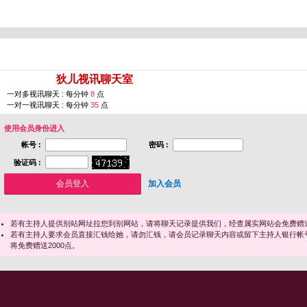
您即将进入 [
狄儿视讯聊天室
]
一对多视讯聊天 : 每分钟
8
点
一对一视讯聊天 : 每分钟
35
点
使用会员身份进入
帐号 :
密码 :
验证码 :
加入会员
若有主持人提供别站网址拉您到别网站，请将聊天记录提供我们，经查属实网站会免费赠送
若有主持人要求会员直接汇钱给她，请勿汇钱，请会员记录聊天内容或留下主持人银行帐
将免费赠送2000点。