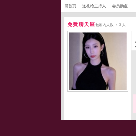
回首页
送礼给主持人
会员购点
免費聊天區
包厢内人数 ： 3 人