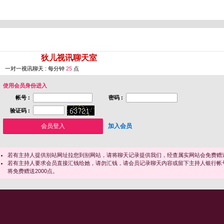
您即将进入 [
狄儿视讯聊天室
]
一对一视讯聊天 : 每分钟
25
点
使用会员身份进入
帐号 :
密码 :
验证码 :
加入会员
若有主持人提供别站网址拉您到别网站，请将聊天记录提供我们，经查属实网站会免费赠送
若有主持人要求会员直接汇钱给她，请勿汇钱，请会员记录聊天内容或留下主持人银行帐
将免费赠送2000点。