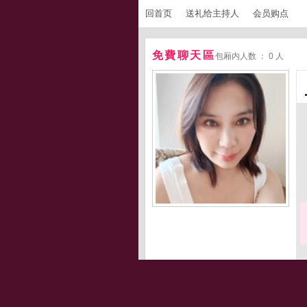
回首页
送礼给主持人
会员购点
免費聊天區
包厢内人数 ： 0 人