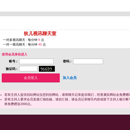
您即将进入 [
狄儿视讯聊天室
]
一对多视讯聊天 : 每分钟
8
点
一对一视讯聊天 : 每分钟
40
点
使用会员身份进入
帐号 :
密码 :
验证码 :
加入会员
若有主持人提供别站网址拉您到别网站，请将聊天记录提供我们，经查属实网站会免费赠送
若有主持人要求会员直接汇钱给她，请勿汇钱，请会员记录聊天内容或留下主持人银行帐
将免费赠送2000点。