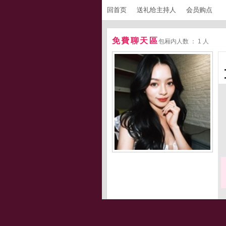
回首页
送礼给主持人
会员购点
免費聊天區
包厢内人数 ： 1 人