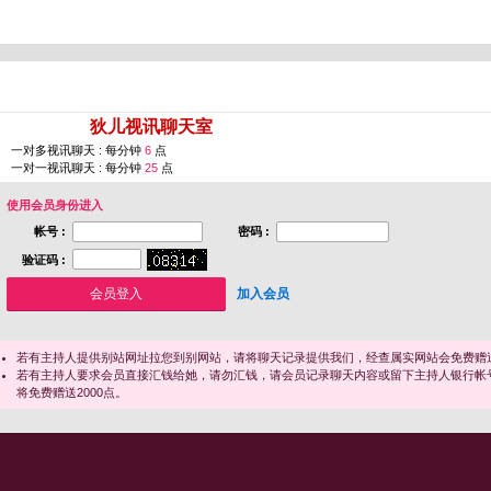
您即将进入 [
狄儿视讯聊天室
]
一对多视讯聊天 : 每分钟
6
点
一对一视讯聊天 : 每分钟
25
点
使用会员身份进入
帐号 :
密码 :
验证码 :
加入会员
若有主持人提供别站网址拉您到别网站，请将聊天记录提供我们，经查属实网站会免费赠送
若有主持人要求会员直接汇钱给她，请勿汇钱，请会员记录聊天内容或留下主持人银行帐
将免费赠送2000点。