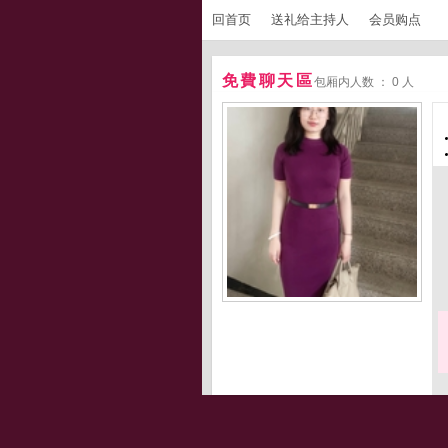
回首页
送礼给主持人
会员购点
免費聊天區
包厢内人数 ： 0 人