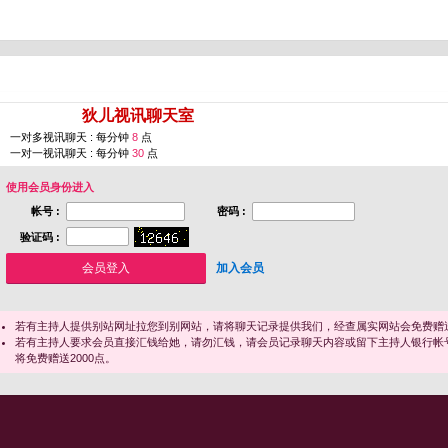
您即将进入 [
狄儿视讯聊天室
]
一对多视讯聊天 : 每分钟
8
点
一对一视讯聊天 : 每分钟
30
点
使用会员身份进入
帐号 :
密码 :
验证码 :
加入会员
若有主持人提供别站网址拉您到别网站，请将聊天记录提供我们，经查属实网站会免费赠送
若有主持人要求会员直接汇钱给她，请勿汇钱，请会员记录聊天内容或留下主持人银行帐
将免费赠送2000点。