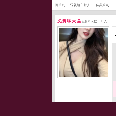
回首页
送礼给主持人
会员购点
免費聊天區
包厢内人数 ： 0 人