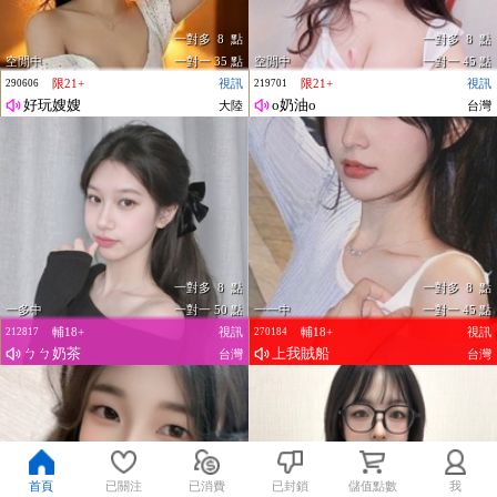
一對多 8 點
一對多 8 點
空閒中
一對一 35 點
空閒中
一對一 45 點
限21+
視訊
限21+
視訊
290606
219701
好玩嫂嫂
o奶油o
大陸
台灣
一對多 8 點
一對多 8 點
一多中
一對一 50 點
一一中
一對一 45 點
輔18+
視訊
輔18+
視訊
212817
270184
ㄅㄅ奶茶
上我賊船
台灣
台灣
首頁
已關注
已消費
已封鎖
儲值點數
我