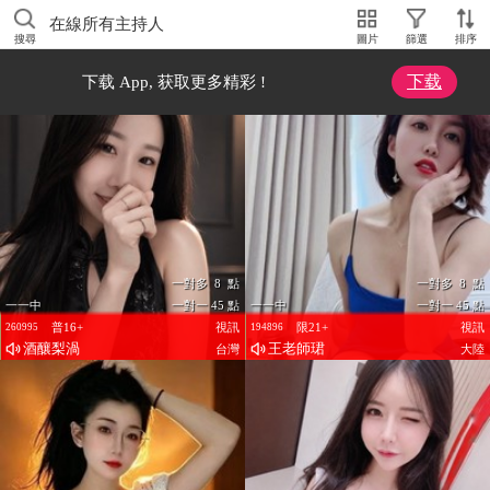
在線所有主持人
搜尋
圖片
篩選
排序
下载
下载 App, 获取更多精彩 !
一對多 8 點
一對多 8 點
一一中
一對一 45 點
一一中
一對一 45 點
普16+
視訊
限21+
視訊
260995
194896
酒釀梨渦
王老師珺
台灣
大陸