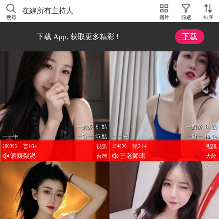
在線所有主持人
搜尋
圖片
篩選
排序
下载
下载 App, 获取更多精彩 !
一對多 8 點
一對多 8 點
一一中
一對一 45 點
一一中
一對一 45 點
普16+
視訊
限21+
視訊
260995
194896
酒釀梨渦
王老師珺
台灣
大陸