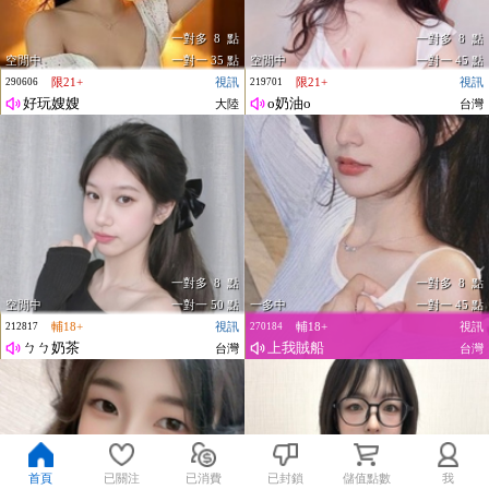
一對多 8 點
一對多 8 點
空閒中
一對一 35 點
空閒中
一對一 45 點
限21+
視訊
限21+
視訊
290606
219701
好玩嫂嫂
o奶油o
大陸
台灣
一對多 8 點
一對多 8 點
空閒中
一對一 50 點
一多中
一對一 45 點
輔18+
視訊
輔18+
視訊
212817
270184
ㄅㄅ奶茶
上我賊船
台灣
台灣
首頁
已關注
已消費
已封鎖
儲值點數
我