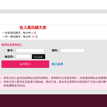
您即将进入 [
狄儿视讯聊天室
]
一对多视讯聊天 : 每分钟
8
点
一对一视讯聊天 : 每分钟
35
点
使用会员身份进入
帐号 :
密码 :
验证码 :
加入会员
若有主持人提供别站网址拉您到别网站，请将聊天记录提供我们，经查属实网站会免费赠送
若有主持人要求会员直接汇钱给她，请勿汇钱，请会员记录聊天内容或留下主持人银行帐
将免费赠送2000点。