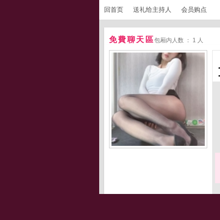
回首页
送礼给主持人
会员购点
免費聊天區
包厢内人数 ： 1 人