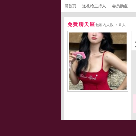
回首页
送礼给主持人
会员购点
免費聊天區
包厢内人数 ： 0 人