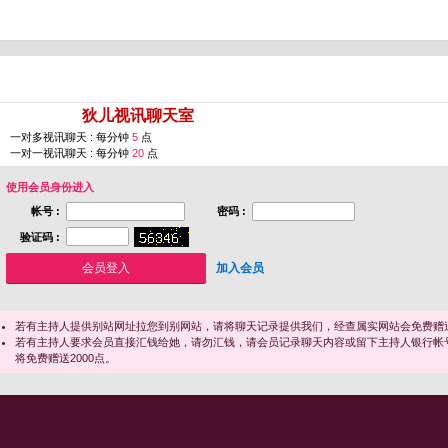
您即将进入 [
狄儿视讯聊天室
]
一对多视讯聊天 : 每分钟
5
点
一对一视讯聊天 : 每分钟
20
点
使用会员身份进入
帐号 :
密码 :
验证码 :
加入会员
若有主持人提供别站网址拉您到别网站，请将聊天记录提供我们，经查属实网站会免费赠送
若有主持人要求会员直接汇钱给她，请勿汇钱，请会员记录聊天内容或留下主持人银行帐
将免费赠送2000点。